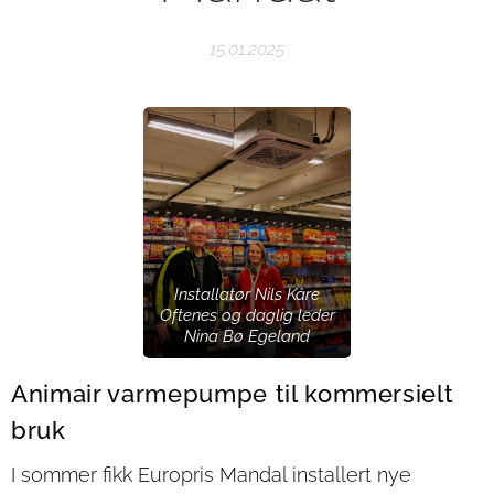
15.01.2025
Installatør Nils Kåre
Oftenes og daglig leder
Nina Bø Egeland
Animair varmepumpe til kommersielt
bruk
I sommer fikk Europris Mandal installert nye