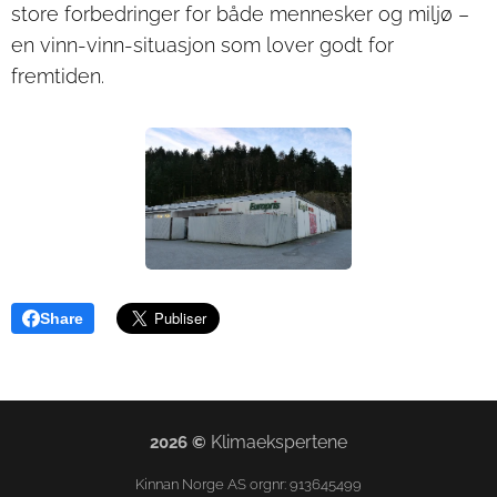
store forbedringer for både mennesker og miljø –
en vinn-vinn-situasjon som lover godt for
fremtiden.
Share
Klimaekspertene
2026
©
Kinnan Norge AS orgnr: 913645499