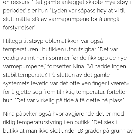
en ressurs. "Det gamle anlegget skapte mye støy i
perioder," sier hun. "Lyden var såpass høy at vi til
slutt måtte slå av varmepumpene for å unngå
forstyrrelser."
I tillegg til støyproblematikken var også
temperaturen i butikken uforutsigbar. "Det var
veldig varmt her i sommer før de fikk opp de nye
varmepumpene," fortsetter Nina. "Vi hadde ingen
stabil temperatur." På slutten av det gamle
systemets levetid var det ofte «en finger i været»
for å gjette seg frem til riktig temperatur, forteller
hun. "Det var virkelig på tide å få dette på plass."
Nina påpeker også hvor avgjørende det er med
riktig temperaturstyring i en butikk. "Det sies i
butikk at man ikke skal under 18 grader på grunn av