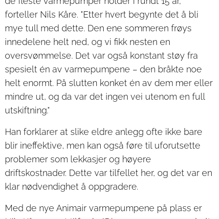
de fleste varmepumper holder i rundt 15 år,"
forteller Nils Kåre. "Etter hvert begynte det å bli
mye tull med dette. Den ene sommeren frøys
innedelene helt ned, og vi fikk nesten en
oversvømmelse. Det var også konstant støy fra
spesielt én av varmepumpene – den bråkte noe
helt enormt. På slutten konket én av dem mer eller
mindre ut, og da var det ingen vei utenom en full
utskiftning."
Han forklarer at slike eldre anlegg ofte ikke bare
blir ineffektive, men kan også føre til uforutsette
problemer som lekkasjer og høyere
driftskostnader. Dette var tilfellet her, og det var en
klar nødvendighet å oppgradere.
Med de nye Animair varmepumpene på plass er