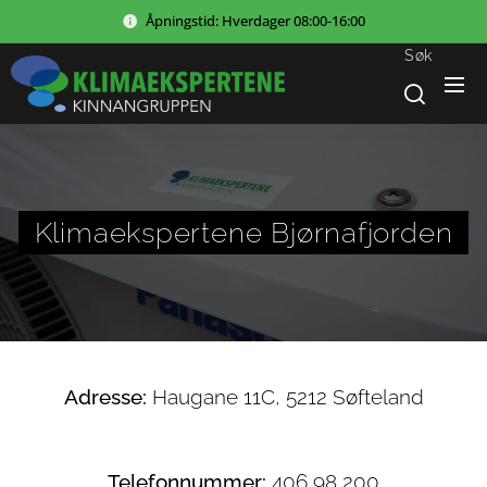
Åpningstid:
Hverdager
08:00-16:00
Søk
Klimaekspertene Bjørnafjorden
Adresse:
Haugane 11C, 5212 Søfteland
Telefonnummer:
406 98 200