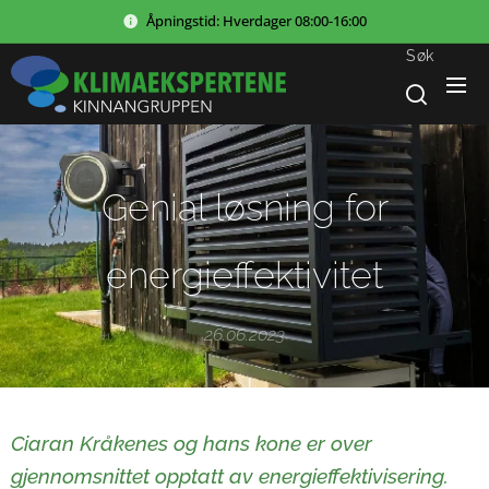
Åpningstid:
Hverdager
08:00-16:00
Søk
Genial løsning for
energieffektivitet
26.06.2023
Ciaran Kråkenes og hans kone er over
gjennomsnittet opptatt av energieffektivisering.