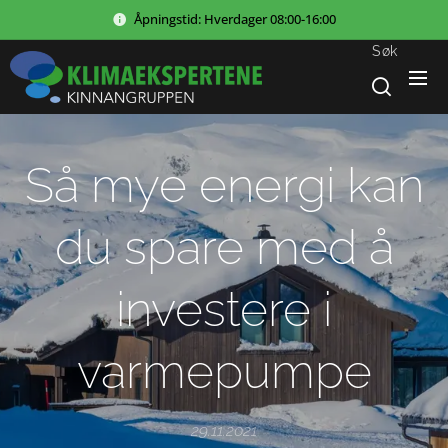
Åpningstid:
Hverdager
08:00-16:00
Søk
Så mye energi kan
du spare med å
investere i
varmepumpe
29.11.2021