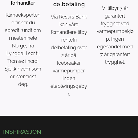
forhandler
delbetaling
Vi tilbyr 7 år
Klimaeksperten
garantert
Via Resurs Bank
e finner du
trygghet ved
kan våre
spredt rundt om
varmepumpekjø
forhandlere tilby
i nesten hele
p. Ingen
rentefri
Norge, fra
egenandel med
delbetaling over
Lyngdal i sør til
7 år garantert
2 år på
Tromsø i nord.
trygghet.
Icebreaker
Sjekk hvem som
varmepumper.
er nærmest
Ingen
deg.
etableringsgeby
r.
INSPIRASJON