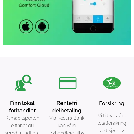
Finn lokal
Rentefri
Forsikring
forhandler
delbetaling
Vi tilbyr 7 års
Klimaeksperten
Via Resurs Bank
totalforsikring
e finner du
kan våre
ved kjøp av
spredt rundt om
forhandlere tilby