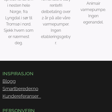
Animair
i nesten hele
rentefri
varmepumpe.
Norge, fra
delbetaling over
Ingen
Lyngdal i sør til
2 år på alle våre
egenandel.
Tromsø i nord.
varmepumper.
Sjekk hvem som
Ingen
er nærmest
etableringsgeby
deg.
r.
INSPIRASJON
Blogg
Smartbereder.no
Kundereferanser
PERSONVERN