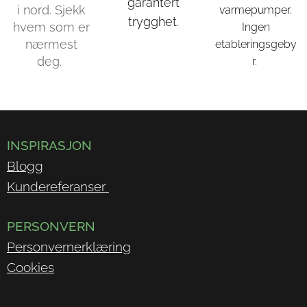
garantert
i nord. Sjekk
varmepumper.
trygghet.
hvem som er
Ingen
nærmest
etableringsgeby
deg.
r.
INSPIRASJON
Blogg
Kundereferanser
PERSONVERN
Personvernerklæring
Cookies