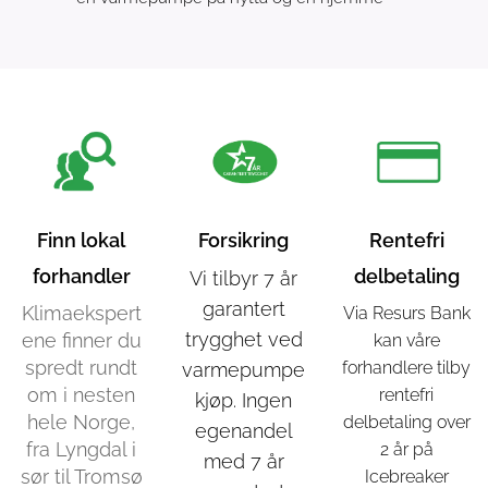
Finn lokal
Forsikring
Rentefri
forhandler
delbetaling
Vi tilbyr 7 år
garantert
Klimaekspert
Via Resurs Bank
trygghet ved
ene finner du
kan våre
spredt rundt
forhandlere tilby
varmepumpe
om i nesten
rentefri
kjøp. Ingen
hele Norge,
delbetaling over
egenandel
fra Lyngdal i
2 år på
med 7 år
sør til Tromsø
Icebreaker