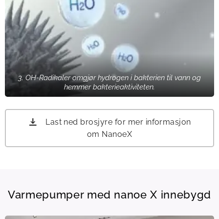
3. OH-Radikaler omgjør hydrogen i bakterien til vann og
hemmer bakterieaktiviteten.
Last ned brosjyre for mer informasjon
om NanoeX
Varmepumper med nanoe X innebygd