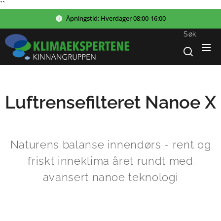
``
Åpningstid:
Hverdager
08:00-16:00
Søk
Luftrensefilteret Nanoe X
Naturens balanse innendørs - rent og
friskt inneklima året rundt med
avansert nanoe teknologi