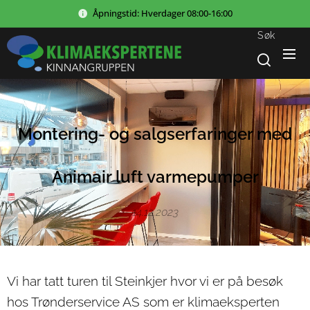
Åpningstid:
Hverdager
08:00-16:00
Søk
Montering- og salgserfaringer med
Animair luft varmepumper
14.12.2023
Vi har tatt turen til Steinkjer hvor vi er på besøk
hos Trønderservice AS som er klimaeksperten